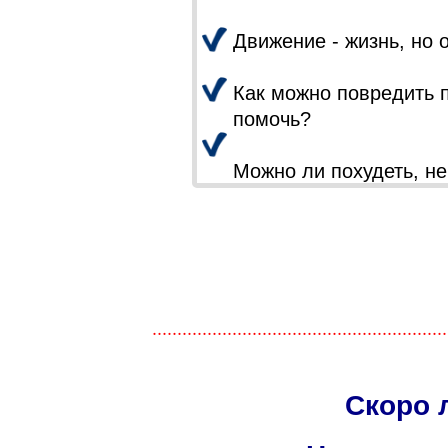
Движение - жизнь, но 
Как можно повредить п
помочь?
Можно ли похудеть, н
...........................................................
Скоро 