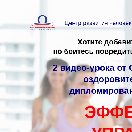
Центр развития челове
Хотите добави
но боитесь повредит
2 видео-урока от
оздоровит
дипломирован
ЭФФЕ