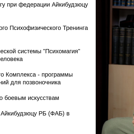
нгу при федерации Айкибудзюцу
ого Психофизического Тренинга
еской системы "Психомагия"
человека
го Комплекса - программы
ний для позвоночника
о боевым искусствам
Айкибудзюцу РБ (ФАБ) в