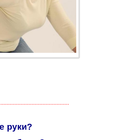
.............................................
е руки?